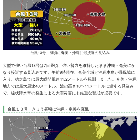
台風13号、昼頃に奄美・沖縄に最接近の見込み
大型で強い台風13号は7日昼頃、強い勢力を維持したまま沖縄・奄美にか
なり接近する見込みです。午前9時現在、奄美全域と沖縄本島が暴風域に
入り、徳之島では最大瞬間風速41.2メートルを観測しました。奄美・沖縄
地方では最大風速40メートル、波の高さ10〜11メートルに達する見込み
で、線状降水帯の発生による大雨災害にも厳重な警戒が必要です。
台風１３号 きょう昼頃に沖縄・奄美を直撃