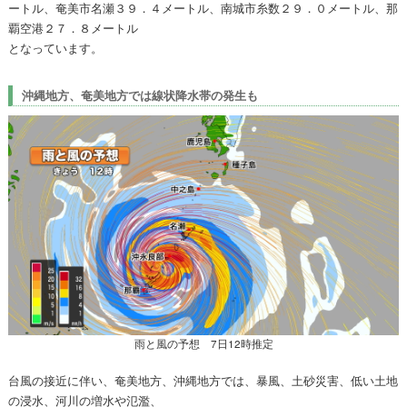
ートル、奄美市名瀬３９．４メートル、南城市糸数２９．０メートル、那
覇空港２７．８メートル
となっています。
沖縄地方、奄美地方では線状降水帯の発生も
雨と風の予想 7日12時推定
台風の接近に伴い、奄美地方、沖縄地方では、暴風、土砂災害、低い土地
の浸水、河川の増水や氾濫、