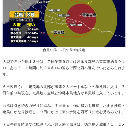
台風13号 7日午前9時推定
大型で強い台風１３号は、７日午前９時には沖永良部島の東南東約３０キ
ロにあって、１時間に約２０キロの速さで西北西へ進んでいたとみられま
す。
６日夜遅くに、奄美地方北部が風速２５メートル以上の暴風域に入り、７
日午前９時現在、奄美地方全域と沖縄本島地方が暴風域に入っています。
台風は引き続き西寄りに進み、７日昼頃、強い勢力を維持したまま沖縄・
奄美にかなり接近し、９日にかけて東シナ海を西寄りに進む見込みです。
７日午前９時までに観測された最大瞬間風速は、徳之島天城町４１．２メ