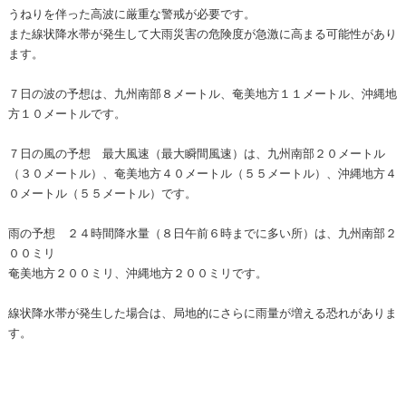
うねりを伴った高波に厳重な警戒が必要です。
また線状降水帯が発生して大雨災害の危険度が急激に高まる可能性があり
ます。
７日の波の予想は、九州南部８メートル、奄美地方１１メートル、沖縄地
方１０メートルです。
７日の風の予想 最大風速（最大瞬間風速）は、九州南部２０メートル
（３０メートル）、奄美地方４０メートル（５５メートル）、沖縄地方４
０メートル（５５メートル）です。
雨の予想 ２４時間降水量（８日午前６時までに多い所）は、九州南部２
００ミリ
奄美地方２００ミリ、沖縄地方２００ミリです。
線状降水帯が発生した場合は、局地的にさらに雨量が増える恐れがありま
す。