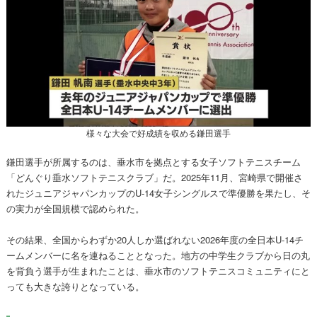
様々な大会で好成績を収める鎌田選手
鎌田選手が所属するのは、垂水市を拠点とする女子ソフトテニスチーム
「どんぐり垂水ソフトテニスクラブ」だ。2025年11月、宮崎県で開催さ
れたジュニアジャパンカップのU-14女子シングルスで準優勝を果たし、そ
の実力が全国規模で認められた。
その結果、全国からわずか20人しか選ばれない2026年度の全日本U-14チ
ームメンバーに名を連ねることとなった。地方の中学生クラブから日の丸
を背負う選手が生まれたことは、垂水市のソフトテニスコミュニティにと
っても大きな誇りとなっている。