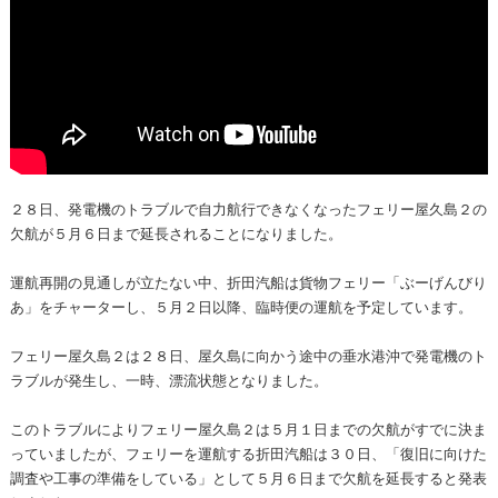
２８日、発電機のトラブルで自力航行できなくなったフェリー屋久島２の
欠航が５月６日まで延長されることになりました。
運航再開の見通しが立たない中、折田汽船は貨物フェリー「ぶーげんびり
あ」をチャーターし、５月２日以降、臨時便の運航を予定しています。
フェリー屋久島２は２８日、屋久島に向かう途中の垂水港沖で発電機のト
ラブルが発生し、一時、漂流状態となりました。
このトラブルによりフェリー屋久島２は５月１日までの欠航がすでに決ま
っていましたが、フェリーを運航する折田汽船は３０日、「復旧に向けた
調査や工事の準備をしている」として５月６日まで欠航を延長すると発表