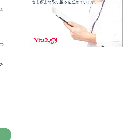
ま
完
さ