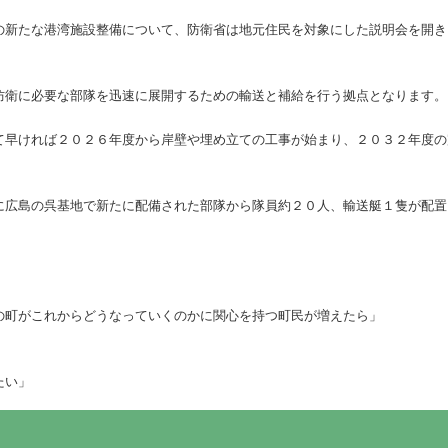
の新たな港湾施設整備について、防衛省は地元住民を対象にした説明会を開き
防衛に必要な部隊を迅速に展開するための輸送と補給を行う拠点となります。
て早ければ２０２６年度から岸壁や埋め立ての工事が始まり、２０３２年度の
に広島の呉基地で新たに配備された部隊から隊員約２０人、輸送艇１隻が配置
の町がこれからどうなっていくのかに関心を持つ町民が増えたら」
たい」