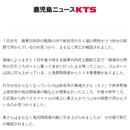
７日夕方、薩摩川内市の甑島の沖で姶良市の５１歳の男性がうつ伏せの状
態で浮かんでいるのが見つかり、まもなく死亡が確認されました。
海保によりますと７日午後５時すぎ薩摩川内市上甑町江石で「帰省中の男
性が正午ごろボートに乗って泳ぎに行ったまま帰ってこない。ゴムボート
は浜に打ち上がっている」と漁業関係者から１１８番通報がありました。
行方が分からなくなっていたのは姶良市の東雄介さん（５１）で串木野海
上保安部や地元関係者の船などが捜索を行ったところ、午後６時半ごろ、
江石港から約７００メートルの海上に東さんがうつぶせの状態で浮かんで
いるのが見つかりました。
東さんはまもなく地元関係者の船に引き上げられましたが、その場で死亡
が確認されました。