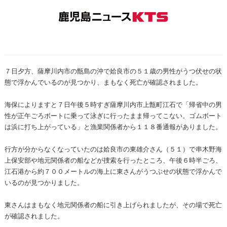
７日夕方、薩摩川内市の甑島の沖で姶良市の５１歳の男性がうつ伏せの状
態で浮かんでいるのが見つかり、まもなく死亡が確認されました。
海保によりますと７日午後５時すぎ薩摩川内市上甑町江石で「帰省中の男
性が正午ごろボートに乗って泳ぎに行ったまま帰ってこない。ゴムボート
は浜に打ち上がっている」と漁業関係者から１１８番通報がありました。
行方が分からなくなっていたのは姶良市の東雄介さん（５１）で串木野海
上保安部や地元関係者の船などが捜索を行ったところ、午後６時半ごろ、
江石港から約７００メートルの海上に東さんがうつぶせの状態で浮かんで
いるのが見つかりました。
東さんはまもなく地元関係者の船に引き上げられましたが、その場で死亡
が確認されました。