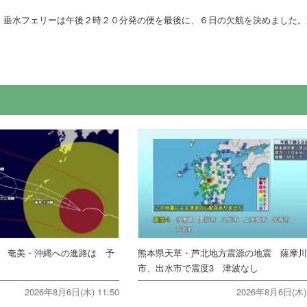
・垂水フェリーは午後２時２０分発の便を最後に、６日の欠航を決めました。
報 奄美・沖縄への進路は 予
熊本県天草・芦北地方震源の地震 薩摩
市、出水市で震度3 津波なし
2026年8月6日(木) 11:50
2026年8月6日(木) 