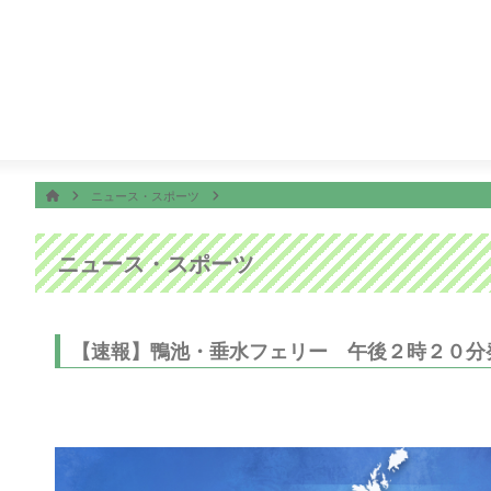
番組表
ON AIR
！かごしま
11:30
ＦＮＮ Ｌｉｖｅ Ｎｅｗｓ ｄａｙｓ
ホーム
HOME
ニュース・スポーツ
ニュース・スポーツ
【速報】鴨池・垂水フェリー 午後２時２０分