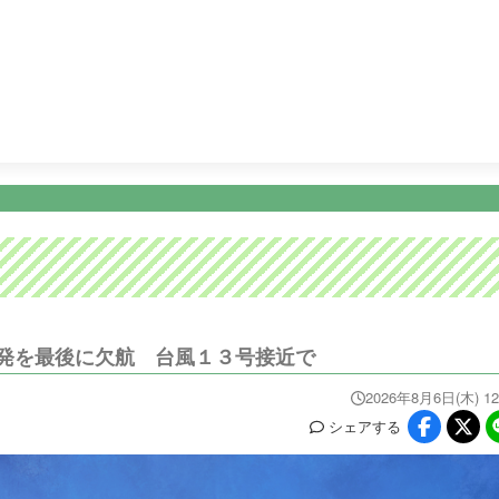
11:47
ぽかぽか
13:50
テレビショッピング
14:20
テレビ
ニュース
イベ
番組情報
天気
スポーツ
試
PROGRAM
WEATHER
NEWS/SPORTS
EVE
発を最後に欠航 台風１３号接近で
2026年8月6日(木) 12
シェア
する