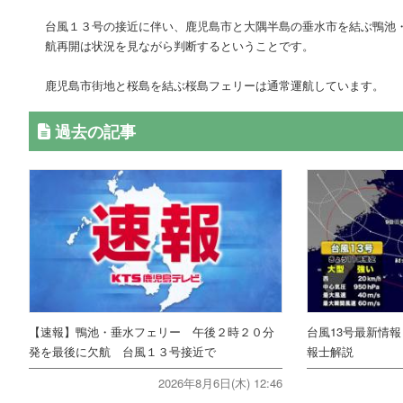
台風１３号の接近に伴い、鹿児島市と大隅半島の垂水市を結ぶ鴨池
航再開は状況を見ながら判断するということです。
鹿児島市街地と桜島を結ぶ桜島フェリーは通常運航しています。
過去の記事
【速報】鴨池・垂水フェリー 午後２時２０分
台風13号最新情
発を最後に欠航 台風１３号接近で
報士解説
2026年8月6日(木) 12:46