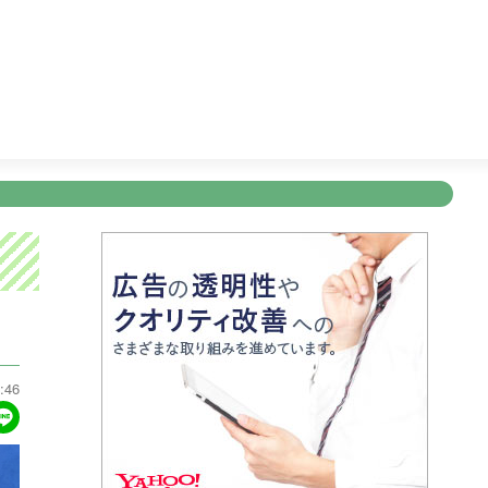
ショッピング
14:50
ＫＴＳドラマセレクション
15:45
Ｌｉ
新規登録
ログイン
ント
アナウンサー
会社情報
お知らせ
写会
ANNOUNCER
COMPANY
INFORMATION
NT
:46