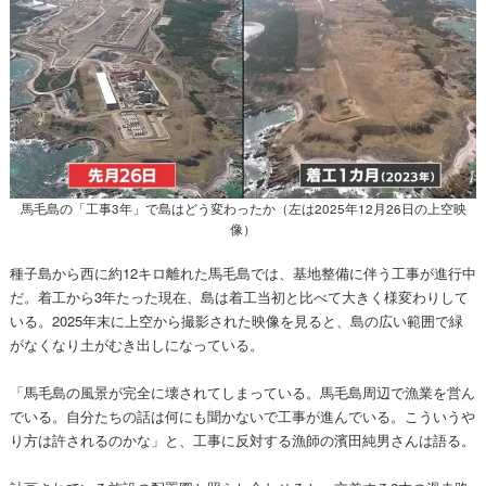
馬毛島の「工事3年」で島はどう変わったか（左は2025年12月26日の上空映
像）
種子島から西に約12キロ離れた馬毛島では、基地整備に伴う工事が進行中
だ。着工から3年たった現在、島は着工当初と比べて大きく様変わりして
いる。2025年末に上空から撮影された映像を見ると、島の広い範囲で緑
がなくなり土がむき出しになっている。
「馬毛島の風景が完全に壊されてしまっている。馬毛島周辺で漁業を営ん
でいる。自分たちの話は何にも聞かないで工事が進んでいる。こういうや
り方は許されるのかな」と、工事に反対する漁師の濱田純男さんは語る。