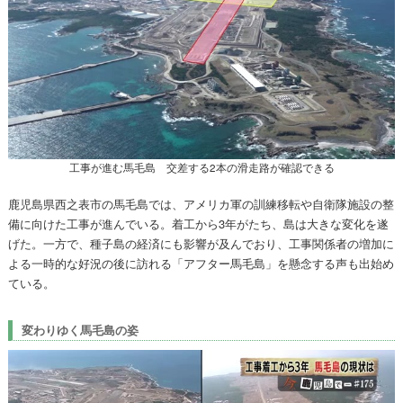
工事が進む馬毛島 交差する2本の滑走路が確認できる
鹿児島県西之表市の馬毛島では、アメリカ軍の訓練移転や自衛隊施設の整
備に向けた工事が進んでいる。着工から3年がたち、島は大きな変化を遂
げた。一方で、種子島の経済にも影響が及んでおり、工事関係者の増加に
よる一時的な好況の後に訪れる「アフター馬毛島」を懸念する声も出始め
ている。
変わりゆく馬毛島の姿