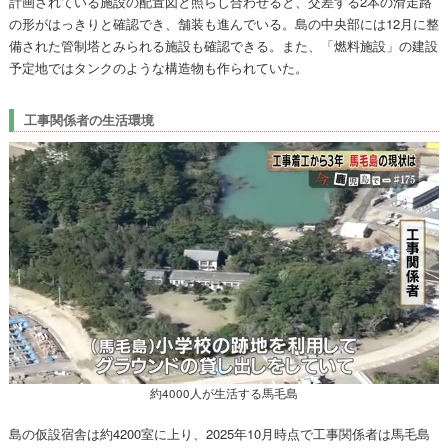
計画されている施設の配置図と照らし合わせると、交差する2本の滑走路
の形がはっきりと確認でき、舗装も進んでいる。島の中央部には12月に整
備された管制塔とみられる施設も確認できる。また、「燃料施設」の建設
予定地ではタンクのような構造物も作られていた。
工事関係者の生活環境
約4000人が生活する馬毛島
島の仮設宿舎は約4200室に上り、2025年10月時点で工事関係者は馬毛島