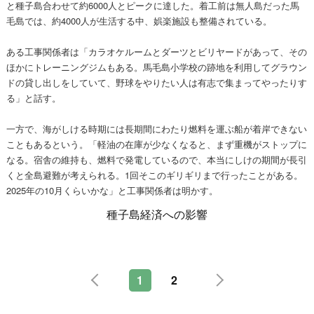
と種子島合わせて約6000人とピークに達した。着工前は無人島だった馬
毛島では、約4000人が生活する中、娯楽施設も整備されている。
ある工事関係者は「カラオケルームとダーツとビリヤードがあって、その
ほかにトレーニングジムもある。馬毛島小学校の跡地を利用してグラウン
ドの貸し出しをしていて、野球をやりたい人は有志で集まってやったりす
る」と話す。
一方で、海がしける時期には長期間にわたり燃料を運ぶ船が着岸できない
こともあるという。「軽油の在庫が少なくなると、まず重機がストップに
なる。宿舎の維持も、燃料で発電しているので、本当にしけの期間が長引
くと全島避難が考えられる。1回そこのギリギリまで行ったことがある。
2025年の10月くらいかな」と工事関係者は明かす。
種子島経済への影響
1
2