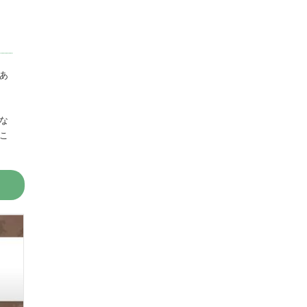
あ
な
こ