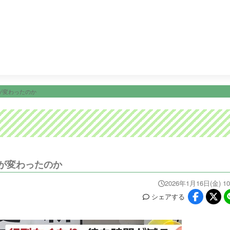
9:00
ノンストップ！
11:24
チェック！かごしま
11:30
Ｆ
ニュース
イベ
番組情報
天気
スポーツ
試
PROGRAM
WEATHER
NEWS/SPORTS
EVE
が変わったのか
が変わったのか
2026年1月16日(金) 10
シェア
する