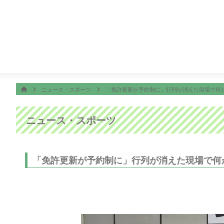
番組表
ON AIR
5
ディーニーズテレビショッピング
5:25
めざましテレビ
ホーム
HOME
ニュース・スポーツ
「免許更新が予約制に」行列が消えた現場で何
ニュース・スポーツ
「免許更新が予約制に」行列が消えた現場で何