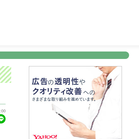
ＮＮ Ｌｉｖｅ Ｎｅｗｓ ｄａｙｓ
11:47
ぽかぽか
13:5
新規登録
ログイン
ント
アナウンサー
会社情報
お知らせ
写会
ANNOUNCER
COMPANY
INFORMATION
NT
:00