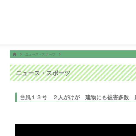
番組表
ON AIR
3:52
オープニング
ホーム
HOME
ニュース・スポーツ
ニュース・スポーツ
台風１３号 ２人がけが 建物にも被害多数 