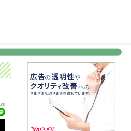
5:00
ディーニーズテレビショッピング
5:30
テレビショッピ
新規登録
ログイン
ント
アナウンサー
会社情報
お知らせ
写会
ANNOUNCER
COMPANY
INFORMATION
NT
:09