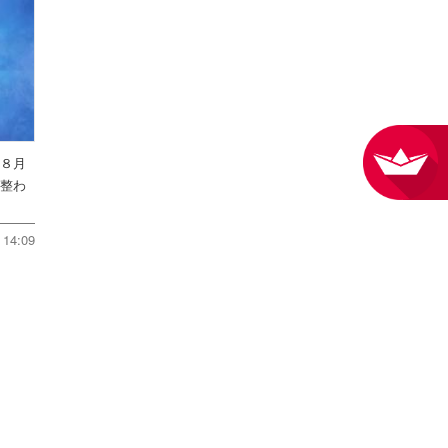
を８月
件整わ
14:09