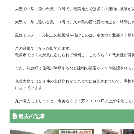
大型で非常に強い台風１３号で、奄美地方では多くの建物に被害が
大型で非常に強い台風１３号は、久米島の西北西の海上を１時間に
風速１５メートル以上の強風域を抜けるのは、奄美地方北部と十島
この台風でけが人が出ています。
奄美市では２人が風にあおられて転倒し、このうち３０代女性が骨
また、与論町で住宅が半壊するなど建物の被害が７９件確認されて
奄美大島では１４件の土砂崩れがこれまでに確認されていて、宇検
になっています。
九州電力によりますと、奄美地方で３万２０００戸以上が停電して
過去の記事