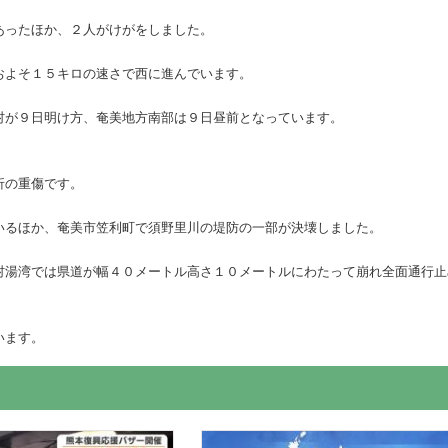
あったほか、２人がけがをしました。
およそ１５キロの速さで西に進んでいます。
村が９日明け方、奄美地方南部は９日昼前となっています。
折の重傷です。
いるほか、奄美市笠利町で須野里川の堤防の一部が決壊しました。
村湯湾では県道が幅４０メートル高さ１０メートルにわたって崩れ全面通行止
います。