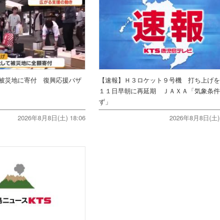
被災地に寄付 復興応援バザ
【速報】Ｈ３ロケット９号機 打ち上げ
１１日早朝に再延期 ＪＡＸＡ「気象条
ず」
2026年8月8日(土) 18:06
2026年8月8日(土) 