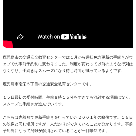
鹿児島市の交通安全教育センターでは１月から運転免許更新の手続きがウ
ェブでの事前予約制に変わりました。制度が変わって以前のような行列は
なくなり、手続きはスムーズになり待ち時間が減っているようです。
鹿児島市南栄５丁目の交通安全教育センターです。
１５日最初の受付時間、午前８時１５分をすぎても混雑する場面はなく、
スムーズに手続きが進んでいます。
こちらは先着順で更新手続きを行っていた２００１年の映像です。１５日
の映像と同じ場所ですが、人だかりができていることが分かります。事前
予約制になって混雑が解消されていることが一目瞭然です。