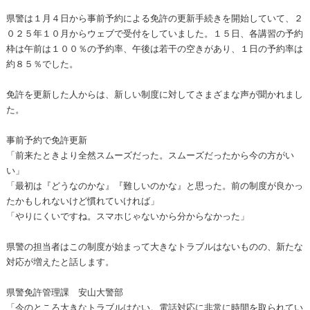
県警は１月４日から事前予約による免許の更新手続きを開始していて、２
０２５年１０月からウェブで受付をしていました。１５日、各講習の予約
枠は午前は１００％の予約率、午後は若干の空きがあり、１日の予約率は
約８５％でした。
免許を更新した人からは、新しい制度に対してさまざまな声が聞かれまし
た。
事前予約で免許更新
「前来たときより全然スムーズだった。スムーズだったから今の方がい
い」
「最初は『どうなのかな』『難しいのかな』と思った。前の制度が良かっ
たかもしれないけど慣れていければ」
「やりにくいですね。スマホじゃないから分からなかった」
県警の担当者はこの制度が始まって大きなトラブルはないものの、新たな
対応が増えたと話します。
県警免許管理課 安山大警部
「今のところ大きなトラブルはない。電話対応に非常に時間を取られてい