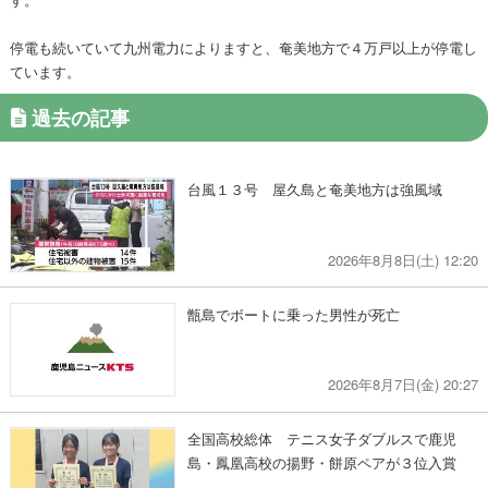
停電も続いていて九州電力によりますと、奄美地方で４万戸以上が停電し
ています。
過去の記事
台風１３号 屋久島と奄美地方は強風域
2026年8月8日(土) 12:20
甑島でボートに乗った男性が死亡
2026年8月7日(金) 20:27
全国高校総体 テニス女子ダブルスで鹿児
島・鳳凰高校の揚野・餅原ペアが３位入賞