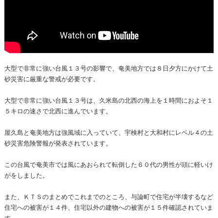
大型で非常に強い台風１３号の影響で、奄美地方では８日夕方にかけて土
砂災害に厳重な警戒が必要です。
大型で非常に強い台風１３号は、久米島の北西の海上を１時間におよそ１
５キロの速さで北西に進んでいます。
屋久島と奄美地方は強風域に入っていて、宇検村と大和村にレベル４の土
砂災害危険警報が発表されています。
この台風で奄美市では風にあおられて転倒した６０代の男性が頭に軽いけ
がをしました。
また、ＫＴＳのまとめでこれまでのところ、与論町で住宅が半壊するなど
住宅への被害が１４件、住宅以外の建物への被害が１５件確認されていま
す。