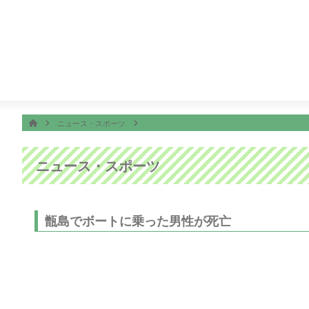
番組表
ON AIR
ィーニーズテレビショッピング
5:30
ＴＨＥフィッシング
ホーム
HOME
ニュース・スポーツ
ニュース・スポーツ
甑島でボートに乗った男性が死亡