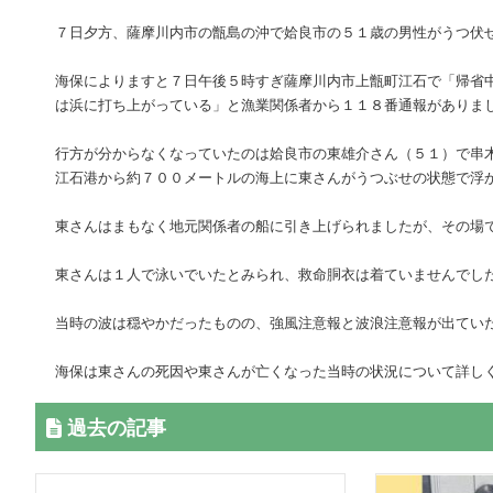
７日夕方、薩摩川内市の甑島の沖で姶良市の５１歳の男性がうつ伏
海保によりますと７日午後５時すぎ薩摩川内市上甑町江石で「帰省
は浜に打ち上がっている」と漁業関係者から１１８番通報がありま
行方が分からなくなっていたのは姶良市の東雄介さん（５１）で串
江石港から約７００メートルの海上に東さんがうつぶせの状態で浮
東さんはまもなく地元関係者の船に引き上げられましたが、その場
東さんは１人で泳いでいたとみられ、救命胴衣は着ていませんでし
当時の波は穏やかだったものの、強風注意報と波浪注意報が出てい
海保は東さんの死因や東さんが亡くなった当時の状況について詳し
過去の記事