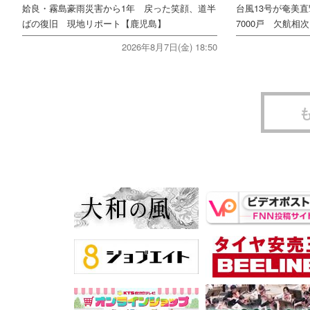
姶良・霧島豪雨災害から1年 戻った笑顔、道半
台風13号が奄美
ばの復旧 現地リポート【鹿児島】
7000戸 欠航相
2026年8月7日(金) 18:50