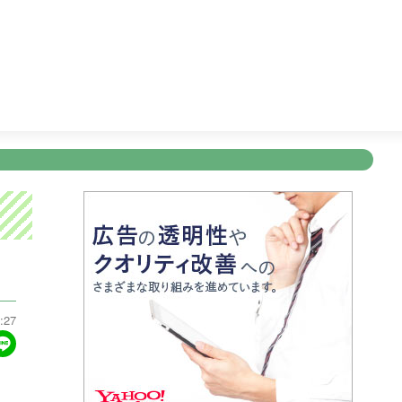
かごしまＤＯ！
11:15
テレビショッピング
11:45
ぽよチャ
新規登録
ログイン
ント
アナウンサー
会社情報
お知らせ
写会
ANNOUNCER
COMPANY
INFORMATION
NT
:27