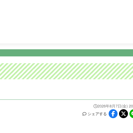
6:00
めざましどようび
8:30
土曜はナニする！？
10:25
ニュース
イベ
番組情報
天気
スポーツ
試
PROGRAM
WEATHER
NEWS/SPORTS
EVE
2026年8月7日(金) 20
シェア
する