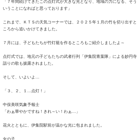
「７年間続けてきたこの点灯式が大きな光となり、地域の力になる、そう
いうことになればと思っております」
これまで、ＫＴＳの天気コーナーでは、２０２５年１月の竹を切り出すと
ころから追いかけてきました。
７月には、子どもたちが竹灯籠を作るところもご紹介しましたよ～
点灯式では、地元の子どもたちの武者行列「伊集院青葉隊」による妙円寺
詣りの歌も披露されました。
そして、いよいよ…
「３、２、１…点灯！」
中俣美咲気象予報士
「わぁ華やかですね！きれ～い！わぁ…」
花火とともに、伊集院駅前が温かな光に包まれました。
女の子