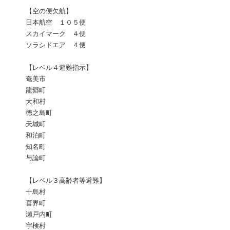
【空の便欠航】
日本航空 １０５便
スカイマーク ４便
ソラシドエア ４便
【レベル４避難指示】
奄美市
龍郷町
大和村
徳之島町
天城町
和泊町
知名町
与論町
【レベル３高齢者等避難】
十島村
喜界町
瀬戸内町
宇検村