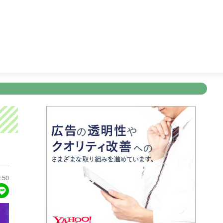
ク！かごしま
11:30
ＦＮＮ Ｌｉｖｅ Ｎｅｗｓ ｄａｙｓ
新規登録
ログイン
ント
アナウンサー
会社情報
お知らせ
写会
ANNOUNCER
COMPANY
INFORMATION
NT
:50