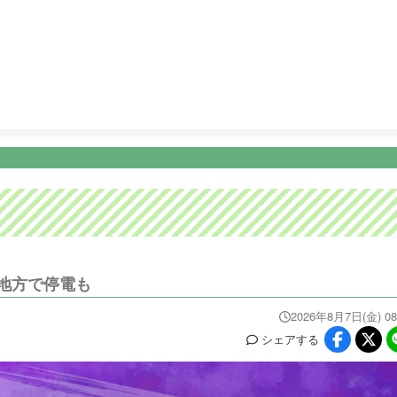
5:25
めざましテレビ
9:00
ノンストップ！
11:24
チェッ
ニュース
イベ
番組情報
天気
スポーツ
試
PROGRAM
WEATHER
NEWS/SPORTS
EVE
地方で停電も
2026年8月7日(金) 08
シェア
する