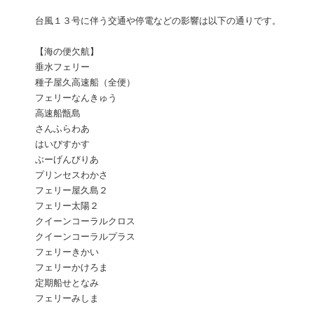
台風１３号に伴う交通や停電などの影響は以下の通りです。
【海の便欠航】
垂水フェリー
種子屋久高速船（全便）
フェリーなんきゅう
高速船甑島
さんふらわあ
はいびすかす
ぶーげんびりあ
プリンセスわかさ
フェリー屋久島２
フェリー太陽２
クイーンコーラルクロス
クイーンコーラルプラス
フェリーきかい
フェリーかけろま
定期船せとなみ
フェリーみしま