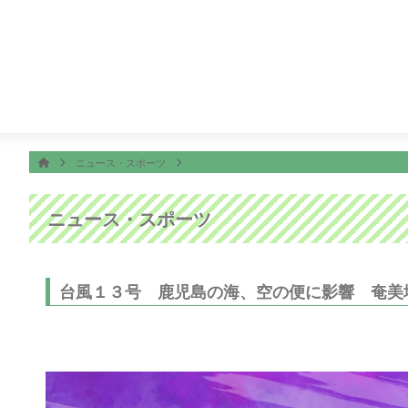
番組表
ON AIR
ッピング
4:55
ビタブリッドジャパンテレビショッピング
ホーム
HOME
ニュース・スポーツ
ニュース・スポーツ
台風１３号 鹿児島の海、空の便に影響 奄美