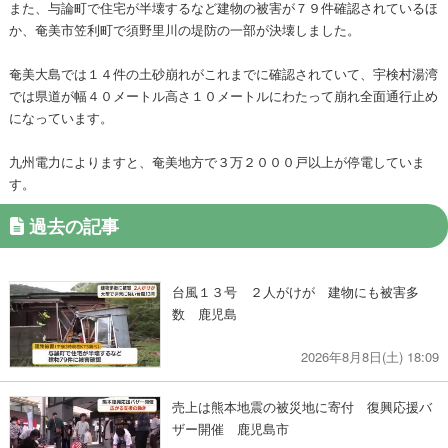
また、与論町で住宅が半壊するなど建物の被害が７９件確認されているほ
か、奄美市笠利町で須野里川の堤防の一部が決壊しました。
奄美大島では１４件の土砂崩れがこれまでに確認されていて、宇検村湯湾
では県道が幅４０メートル高さ１０メートルにわたって崩れ全面通行止め
になっています。
九州電力によりますと、奄美地方で３万２０００戸以上が停電していま
す。
過去の記事
台風１３号 ２人がけが 建物にも被害多
数 鹿児島
2026年8月8日(土) 18:09
売上は熊本地震の被災地に寄付 復興応援バ
ザー開催 鹿児島市