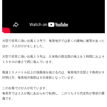
大型で非常に強い台風１３号で、奄美地方では多くの建物に被害があった
ほか、２人がけがをしました。
大型で非常に強い台風１３号は、久米島の西北西の海上を１時間におよそ
１５キロの速さで西に進んでいます。
風速１５メートル以上の強風域を抜けるのは、奄美地方北部と十島村が９
日明け方、奄美地方南部は９日昼前となっています。
この台風でけが人が出ています。
奄美市では２人が風にあおられて転倒し、このうち３０代女性が骨折の重
傷です。