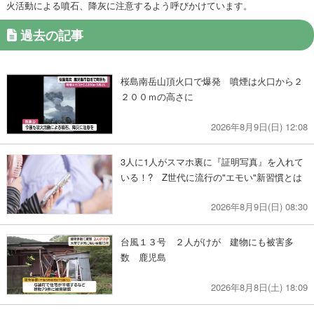
火活動による噴石、降灰に注意するよう呼びかけています。
過去の記事
桜島南岳山頂火口で爆発 噴煙は火口から２
２００ｍの高さに
2026年8月9日(日) 12:08
3人に1人がスマホ裏に『証明写真』を入れて
いる！? Z世代に流行の"エモい"新習慣とは
2026年8月9日(日) 08:30
台風１３号 ２人がけが 建物にも被害多
数 鹿児島
2026年8月8日(土) 18:09