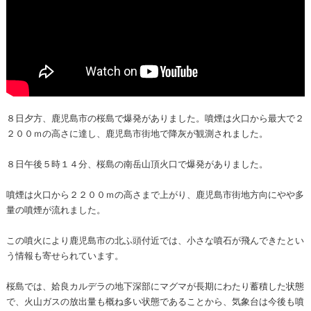
８日夕方、鹿児島市の桜島で爆発がありました。噴煙は火口から最大で２
２００ｍの高さに達し、鹿児島市街地で降灰が観測されました。
８日午後５時１４分、桜島の南岳山頂火口で爆発がありました。
噴煙は火口から２２００ｍの高さまで上がり、鹿児島市街地方向にやや多
量の噴煙が流れました。
この噴火により鹿児島市の北ふ頭付近では、小さな噴石が飛んできたとい
う情報も寄せられています。
桜島では、姶良カルデラの地下深部にマグマが長期にわたり蓄積した状態
で、火山ガスの放出量も概ね多い状態であることから、気象台は今後も噴