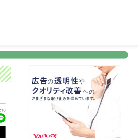
ワンピース
23:45
すぽると！
24:55
突然ですが占っても
新規登録
ログイン
ント
アナウンサー
会社情報
お知らせ
写会
ANNOUNCER
COMPANY
INFORMATION
NT
:10