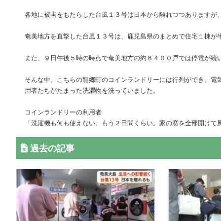
各地に被害をもたらした台風１３号は日本から離れつつありますが
奄美地方を直撃した台風１３号は、鹿児島県のまとめで住宅１棟が
また、９日午後５時の時点で奄美地方の約８４００戸では停電が続
そんな中、こちらの龍郷町のコインランドリーには行列ができ、電
用者たちがたまった洗濯物を洗っていました。
コインランドリーの利用者
「洗濯機も何も使えない。もう２日間くらい。家の窓を全部開けて
過去の記事