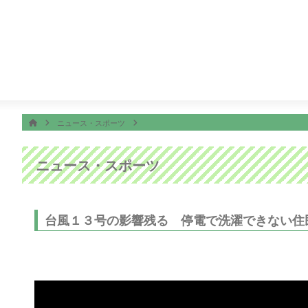
番組表
ON AIR
子ちゃん
18:30
サザエさん
19:00
千鳥の鬼レンチャン
ホーム
HOME
ニュース・スポーツ
ニュース・スポーツ
台風１３号の影響残る 停電で洗濯できない住