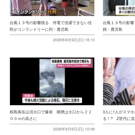
台風１３号の影響残る 停電で洗濯できない住
台風１３号の影響
民がコンランドリーに列・鹿児島
雑・鹿児島
2026年8月9日(日) 18:10
桜島南岳山頂火口で爆発 噴煙は火口から２２
3人に1人がスマ
００ｍの高さに
る！? Z世代に流
2026年8月9日(日) 12:08