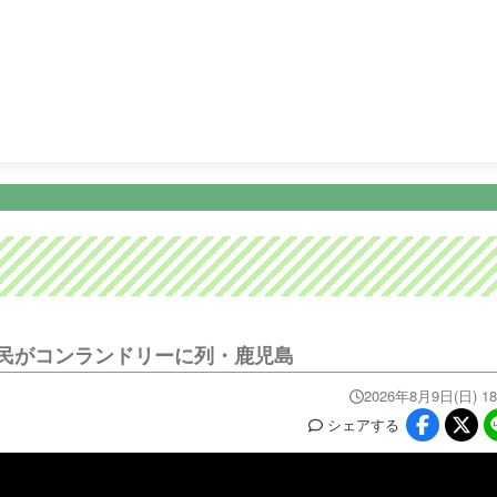
21:00
Ｍｒ．サンデー １部
23:09
ＫＴＳニュース
23:15
ニュース
イベ
番組情報
天気
スポーツ
試
PROGRAM
WEATHER
NEWS/SPORTS
EVE
民がコンランドリーに列・鹿児島
2026年8月9日(日) 18
シェア
する