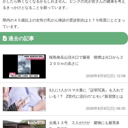
かしたら怖くなくなるかもしれません。ピンクの光が皆さんの健康を考え
るきっかけとなることを願っています」
県内の４０歳以上の女性の乳がん検診の受診割合は１７％程度にとどまっ
ています。
過去の記事
桜島南岳山頂火口で爆発 噴煙は火口から２
２００ｍの高さに
2026年8月9日(日) 12:08
3人に1人がスマホ裏に『証明写真』を入れて
いる！? Z世代に流行の"エモい"新習慣とは
2026年8月9日(日) 08:30
台風１３号 ２人がけが 建物にも被害多