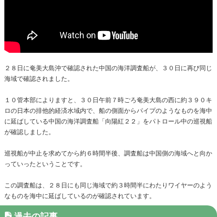
２８日に奄美大島沖で確認された中国の海洋調査船が、３０日に再び同じ
海域で確認されました。
１０管本部によりますと、３０日午前７時ごろ奄美大島の西に約３９０キ
ロの日本の排他的経済水域内で、船の側面からパイプのようなものを海中
に延ばしている中国の海洋調査船「向陽紅２２」をパトロール中の巡視船
が確認しました。
巡視船が中止を求めてから約６時間半後、調査船は中国側の海域へと向か
っていったということです。
この調査船は、２８日にも同じ海域で約３時間半にわたりワイヤーのよう
なものを海中に延ばしているのが確認されています。
過去の記事