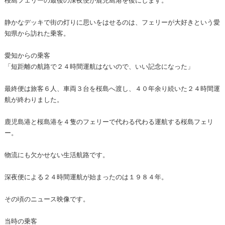
静かなデッキで街の灯りに思いをはせるのは、フェリーが大好きという愛
知県から訪れた乗客。
愛知からの乗客
「短距離の航路で２４時間運航はないので、いい記念になった」
最終便は旅客６人、車両３台を桜島へ渡し、４０年余り続いた２４時間運
航が終わりました。
鹿児島港と桜島港を４隻のフェリーで代わる代わる運航する桜島フェリ
ー。
物流にも欠かせない生活航路です。
深夜便による２４時間運航が始まったのは１９８４年。
その頃のニュース映像です。
当時の乗客