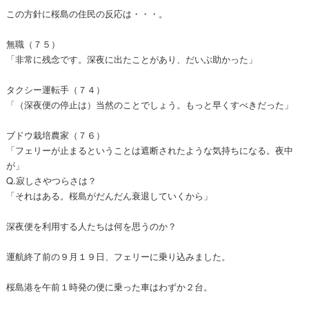
この方針に桜島の住民の反応は・・・。
無職（７５）
「非常に残念です。深夜に出たことがあり、だいぶ助かった」
タクシー運転手（７４）
「（深夜便の停止は）当然のことでしょう。もっと早くすべきだった」
ブドウ栽培農家（７６）
「フェリーが止まるということは遮断されたような気持ちになる。夜中
が」
Q.寂しさやつらさは？
「それはある。桜島がだんだん衰退していくから」
深夜便を利用する人たちは何を思うのか？
運航終了前の９月１９日、フェリーに乗り込みました。
桜島港を午前１時発の便に乗った車はわずか２台。