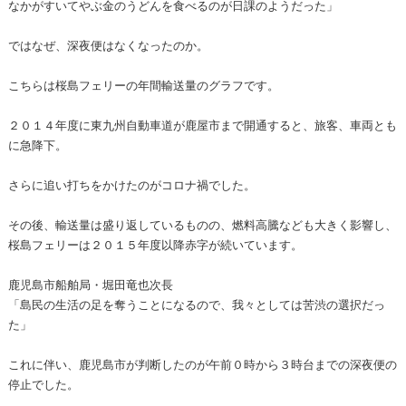
なかがすいてやぶ金のうどんを食べるのが日課のようだった」
ではなぜ、深夜便はなくなったのか。
こちらは桜島フェリーの年間輸送量のグラフです。
２０１４年度に東九州自動車道が鹿屋市まで開通すると、旅客、車両とも
に急降下。
さらに追い打ちをかけたのがコロナ禍でした。
その後、輸送量は盛り返しているものの、燃料高騰なども大きく影響し、
桜島フェリーは２０１５年度以降赤字が続いています。
鹿児島市船舶局・堀田竜也次長
「島民の生活の足を奪うことになるので、我々としては苦渋の選択だっ
た」
これに伴い、鹿児島市が判断したのが午前０時から３時台までの深夜便の
停止でした。