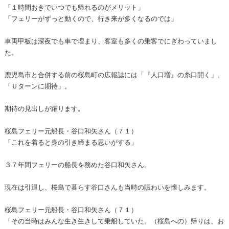
「１時間おきでいつでも帰れるのがメリット」
「フェリーがずっと動くので、行き来が多くなるのでは」
車両甲板は深夜でも車で埋まり、客室も多くの乗客でにぎわっていまし
た。
鹿児島市と合併する前の桜島町の広報誌には「『人口増』の糸口開く」。
「Ｕターンに期待」。
期待の見出しが躍ります。
桜島フェリー元船長・谷口和矢さん（７１）
「これを着ると身の引き締まる思いがする」
３７年間フェリーの船長を務めた谷口和矢さん。
現在は引退し、桜島で暮らす谷口さんも当時の賑わいを懐しみます。
桜島フェリー元船長・谷口和矢さん（７１）
「その当時はみんな生き生きして乗船していた。（桜島への）帰りは、お