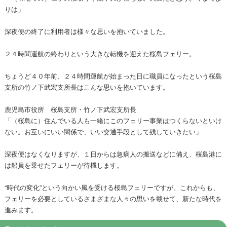
りは」
深夜便の終了に利用者は様々な思いを抱いていました。
２４時間運航の終わりという大きな転機を迎えた桜島フェリー。
ちょうど４０年前、２４時間運航が始まった日に職員になったという桜島
支所の竹ノ下武宏支所長はこんな思いを抱いています。
鹿児島市役所 桜島支所・竹ノ下武宏支所長
「（桜島に）住んでいる人も一緒にこのフェリー事業はつくらないといけ
ない。お互いにいい関係で、いい交通手段として残していきたい」
深夜便はなくなりますが、１日からは急病人の搬送などに備え、桜島港に
は船員を乗せたフェリーが待機します。
“時代の変化”という向かい風を受ける桜島フェリーですが、これからも、
フェリーを必要としているさまざまな人々の思いを載せて、新たな時代を
進みます。