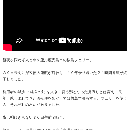
昼夜を問わず人と車を運ぶ鹿児島市の桜島フェリー。
３０日未明に深夜便の運航が終わり、４０年余り続いた２４時間運航が終
了しました。
利用者の減少で“経営の舵”を大きく切る形となった見直しとは言え、長
年、親しまれてきた深夜便をめぐっては桜島で暮らす人、フェリーを使う
人、それぞれの思いがありました。
夜も明けきらない３０日午前３時半。
桜島フェリーの最後の深夜便が鹿児島港を後にします。