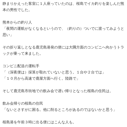
静まりかえった客室に１人座っていたのは、桜島でイカ釣りを楽しんだ熊
本の男性でした。
熊本からの釣り人
「夜間の運航がなくなるというので、（釣りの）ついでに渡ってみようと
思い」
その折り返しとなる鹿児島港発の便には大隅方面のコンビニへ向かうトラ
ックが乗って来ました。
コンビニ配送の運転手
「（深夜便は）採算が取れていないと思う。１台や２台では」
「１０月から高速で鹿屋方面へ行く。陸路で」
そして鹿児島市街地での飲み会で遅い帰りとなった桜島の住民は。
飲み会帰りの桜島の住民
「ないとさすがに困る。他に削るところがあるのではないかと思う」
桜島港を午前３時に出る便にはこんな人も。