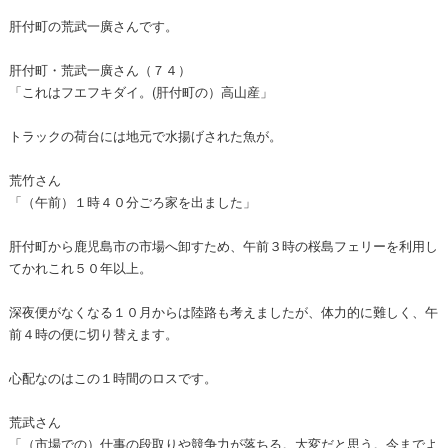
肝付町の荒武一廣さんです。
肝付町・荒武一廣さん（７４）
「これはフエフキダイ。(肝付町の）高山産」
トラックの荷台には地元で水揚げされた魚が。
荒竹さん
「（午前）１時４０分ごろ家を出ました」
肝付町から鹿児島市の市場へ卸すため、午前３時の桜島フェリーを利用し
てかれこれ５０年以上。
深夜便がなくなる１０月からは陸路も考えましたが、体力的に難しく、午
前４時の便に切り替えます。
心配なのはこの１時間のロスです。
荒武さん
「（市場での）仕事の段取りや競争力が落ちる。大変だと思う。今までよ