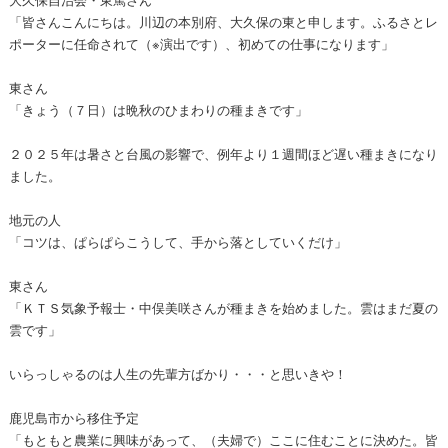
「皆さんこんにちは。川辺の本別府、大久保の東と申します。ふるさとレ
ポーターに任命されて（※演出です）、初めての仕事になります」
東さん
「きょう（７日）は晩秋のひまわりの種まきです」
２０２５年は暑さと台風の影響で、例年より１週間ほど遅い種まきになり
ました。
地元の人
「コツは、ぱらぱらこうして、手から落としていくだけ」
東さん
「ＫＴＳ気象予報士・中俣美咲さんが種まきを始めました。雲はまだ夏の
雲です」
いらっしゃるのは人生の先輩方ばかり・・・と思いきや！
鹿児島市から移住予定
「もともと農業に興味があって、（夫婦で）ここに住むことに決めた。皆