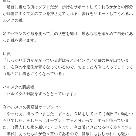
「足首に当たる所はソフトだが、歩行をサポートしてくれるかかとの部分
が非情に固くて足のブレを押さえてくれる、歩行をサポートしてくれるハ
ルメクの靴」
足のバランスや形を測って足の状態を知り、履き心地を確かめて自分にあ
った靴を選べます。
店員
「しっかり圧力がかかっている所は赤とかピンクとか白の色が出ていま
す。右側の小指側が青くなっているので、ちょっと内側に入ってしまって
（地面に）着きにくくなっている」
ハルメクの購読者
「ハルメクの雑誌をずっととっています」
Q.ハルメクの実店舗オープンは？
「やったあ。待っていました、ずっと。ＣＭをしていて（通販で）頼むつ
もりでした。そしたら（オープン）すると分かって、ずっと待っていまし
た。（購入した靴を履いて）歩きます。今は暑いけどなるべく歩きます」
「年代にあったものが色々置いてあるので、健康にもおしゃれにも魅力