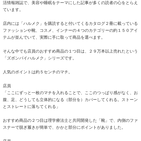
活情報雑誌で、美容や睡眠をテーマにした記事が多くの読者の心をとらえ
ています。
店内には「ハルメク」を購読すると付いてくるカタログ２冊に載っている
ファッションや靴、コスメ、インナーの４つのカテゴリーの約１５０アイ
テムが並んでいて、実際に手に取って商品を選べます。
そんな中でも店員のおすすめ商品の１つ目は、２９万本以上売れたという
「ズボンバイハルメク」シリーズです。
人気のポイントは約５センチのマチ。
店員
「ここにずっと一枚のマチを入れることで、ここのつっぱり感がなく、お
腹、足、どうしても立体的になる（部分を）カバーしてくれる。ストーン
とストレートに落ちてくれる」
おすすめ商品の２つ目は理学療法士と共同開発した「靴」で、内側のファ
スナーで脱ぎ履きが簡単で、かかと部分にポイントがありました。
店員