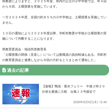
県教委によりますと、２０２５年度、県内の公立の小中学校では、年４回
から９回、土曜授業を実施しています。
一方２０２４年度、全国の約８５％の小中学校は、土曜授業を実施してい
ません。
１０日の通知により２０２６年度以降、市町村教委や学校が土曜授業の実
施について判断することになります。
県教育委員会・地頭所恵教育長
「土曜授業の関係（見直し）については教職員の負担軽減もある。市町村
の教育委員会と連携しながら今回の方針をとりまとめて通知した」
過去の記事
【速報】鴨池・垂水フェリー 午後２時２０
分発を最後に欠航 台風１３号接近で
2026年8月6日(木) 12:46