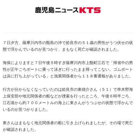
７日夕方、薩摩川内市の甑島の沖で姶良市の５１歳の男性がうつ伏せの状
態で浮かんでいるのが見つかり、まもなく死亡が確認されました。
海保によりますと７日午後５時すぎ薩摩川内市上甑町江石で「帰省中の男
性が正午ごろボートに乗って泳ぎに行ったまま帰ってこない。ゴムボート
は浜に打ち上がっている」と漁業関係者から１１８番通報がありました。
行方が分からなくなっていたのは姶良市の東雄介さん（５１）で串木野海
上保安部や地元関係者の船などが捜索を行ったところ、午後６時半ごろ、
江石港から約７００メートルの海上に東さんがうつぶせの状態で浮かんで
いるのが見つかりました。
東さんはまもなく地元関係者の船に引き上げられましたが、その場で死亡
が確認されました。