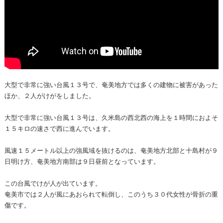
大型で非常に強い台風１３号で、奄美地方では多くの建物に被害があった
ほか、２人がけがをしました。
大型で非常に強い台風１３号は、久米島の西北西の海上を１時間におよそ
１５キロの速さで西に進んでいます。
風速１５メートル以上の強風域を抜けるのは、奄美地方北部と十島村が９
日明け方、奄美地方南部は９日昼前となっています。
この台風でけが人が出ています。
奄美市では２人が風にあおられて転倒し、このうち３０代女性が骨折の重
傷です。