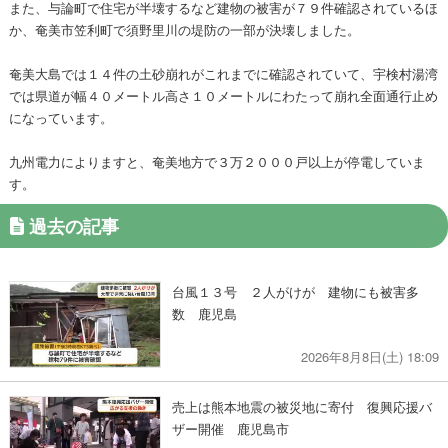
また、与論町で住宅が半壊するなど建物の被害が７９件確認されているほ
か、奄美市笠利町で須野里川の堤防の一部が決壊しました。
奄美大島では１４件の土砂崩れがこれまでに確認されていて、宇検村湯湾
では県道が幅４０メートル高さ１０メートルにわたって崩れ全面通行止め
になっています。
九州電力によりますと、奄美地方で３万２０００戸以上が停電していま
す。
過去の記事
台風１３号 ２人がけが 建物にも被害多
数 鹿児島
2026年8月8日(土) 18:09
売上は熊本地震の被災地に寄付 復興応援バ
ザー開催 鹿児島市