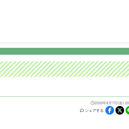
3:52
オープニング
4:00
テレビショッピング
4:30
テレビ
ニュース
イベ
番組情報
天気
スポーツ
試
PROGRAM
WEATHER
NEWS/SPORTS
EVE
2026年8月7日(金) 20
シェア
する