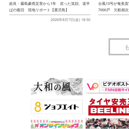
姶良・霧島豪雨災害から1年 戻った笑顔、道半
台風13号が奄美
ばの復旧 現地リポート【鹿児島】
7000戸 欠航相
2026年8月7日(金) 18:50