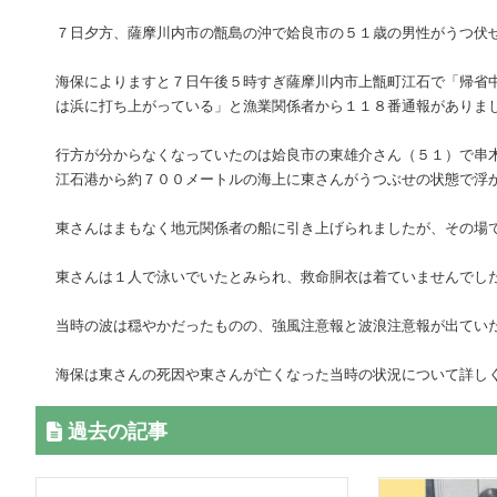
７日夕方、薩摩川内市の甑島の沖で姶良市の５１歳の男性がうつ伏
海保によりますと７日午後５時すぎ薩摩川内市上甑町江石で「帰省
は浜に打ち上がっている」と漁業関係者から１１８番通報がありま
行方が分からなくなっていたのは姶良市の東雄介さん（５１）で串
江石港から約７００メートルの海上に東さんがうつぶせの状態で浮
東さんはまもなく地元関係者の船に引き上げられましたが、その場
東さんは１人で泳いでいたとみられ、救命胴衣は着ていませんでし
当時の波は穏やかだったものの、強風注意報と波浪注意報が出てい
海保は東さんの死因や東さんが亡くなった当時の状況について詳し
過去の記事