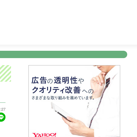
ショッピング
5:00
ディーニーズテレビショッピング
5:30
新規登録
ログイン
ント
アナウンサー
会社情報
お知らせ
写会
ANNOUNCER
COMPANY
INFORMATION
NT
:27