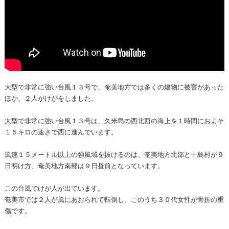
大型で非常に強い台風１３号で、奄美地方では多くの建物に被害があった
ほか、２人がけがをしました。
大型で非常に強い台風１３号は、久米島の西北西の海上を１時間におよそ
１５キロの速さで西に進んでいます。
風速１５メートル以上の強風域を抜けるのは、奄美地方北部と十島村が９
日明け方、奄美地方南部は９日昼前となっています。
この台風でけが人が出ています。
奄美市では２人が風にあおられて転倒し、このうち３０代女性が骨折の重
傷です。