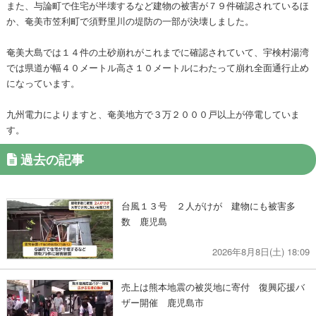
また、与論町で住宅が半壊するなど建物の被害が７９件確認されているほ
か、奄美市笠利町で須野里川の堤防の一部が決壊しました。
奄美大島では１４件の土砂崩れがこれまでに確認されていて、宇検村湯湾
では県道が幅４０メートル高さ１０メートルにわたって崩れ全面通行止め
になっています。
九州電力によりますと、奄美地方で３万２０００戸以上が停電していま
す。
過去の記事
台風１３号 ２人がけが 建物にも被害多
数 鹿児島
2026年8月8日(土) 18:09
売上は熊本地震の被災地に寄付 復興応援バ
ザー開催 鹿児島市