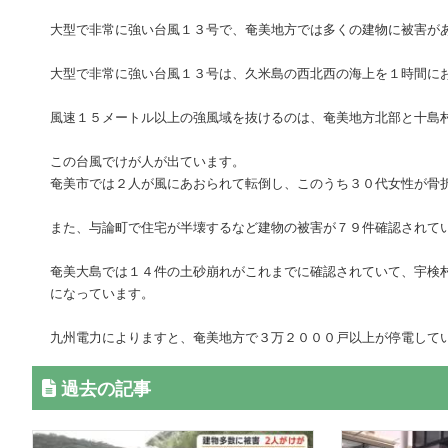
大型で非常に強い台風１３号で、奄美地方では多くの建物に被害が
大型で非常に強い台風１３号は、久米島の西北西の海上を１時間に
風速１５メートル以上の強風域を抜けるのは、奄美地方北部と十島
この台風でけが人が出ています。
奄美市では２人が風にあおられて転倒し、このうち３０代女性が骨
また、与論町で住宅が半壊するなど建物の被害が７９件確認されて
奄美大島では１４件の土砂崩れがこれまでに確認されていて、宇検
になっています。
九州電力によりますと、奄美地方で３万２０００戸以上が停電して
過去の記事