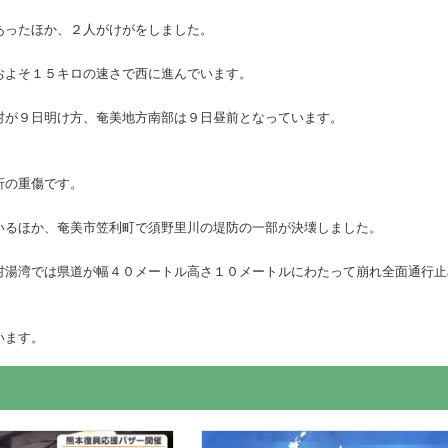
あったほか、２人がけがをしました。
およそ１５キロの速さで西に進んでいます。
村が９日明け方、奄美地方南部は９日昼前となっています。
折の重傷です。
いるほか、奄美市笠利町で須野里川の堤防の一部が決壊しました。
村湯湾では県道が幅４０メートル高さ１０メートルにわたって崩れ全面通行止
います。