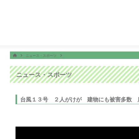
番組表
ON AIR
ース＆スポーツ
24:45
Ｋａｇｏｓｈｉｍａ 見っどナイト
ホーム
HOME
ニュース・スポーツ
ニュース・スポーツ
台風１３号 ２人がけが 建物にも被害多数 