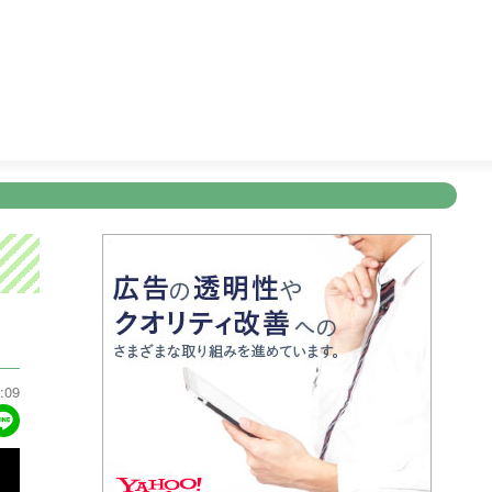
のうまい！にサンキュー〜
26:15
ディノスＴＨＥストア
2
新規登録
ログイン
ント
アナウンサー
会社情報
お知らせ
写会
ANNOUNCER
COMPANY
INFORMATION
NT
:09