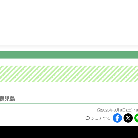
25:15
ふわり愛
25:45
パンサー尾形のどんぶり旅 〜ニッポン
ニュース
イベ
番組情報
天気
スポーツ
試
PROGRAM
WEATHER
NEWS/SPORTS
EVE
鹿児島
2026年8月8日(土) 18
シェア
する