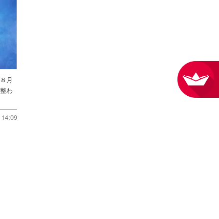
を８月
件整わ
14:09