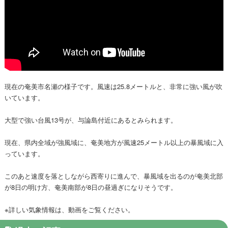
現在の奄美市名瀬の様子です。風速は25.8メートルと、非常に強い風が吹
いています。
大型で強い台風13号が、与論島付近にあるとみられます。
現在、県内全域が強風域に、奄美地方が風速25メートル以上の暴風域に入
っています。
このあと速度を落としながら西寄りに進んで、暴風域を出るのが奄美北部
が8日の明け方、奄美南部が8日の昼過ぎになりそうです。
※詳しい気象情報は、動画をご覧ください。