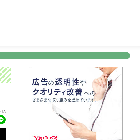
ビタブリッドジャパンテレビショッピング
5:25
めざましテレ
新規登録
ログイン
ント
アナウンサー
会社情報
お知らせ
写会
ANNOUNCER
COMPANY
INFORMATION
NT
:18