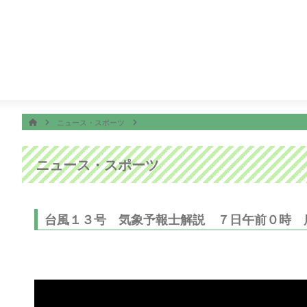
番組表
ON AIR
3:47
オープニング
ホーム
HOME
ニュース・スポーツ
ニュース・スポーツ
台風１３号 気象予報士解説 ７日午前０時 