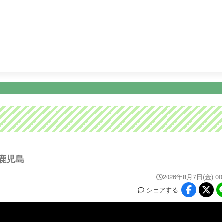
3:55
テレビショッピング
4:25
テレビショッピング
4:55
ニュース
イベ
番組情報
天気
スポーツ
試
PROGRAM
WEATHER
NEWS/SPORTS
EVE
鹿児島
2026年8月7日(金) 00
シェア
する