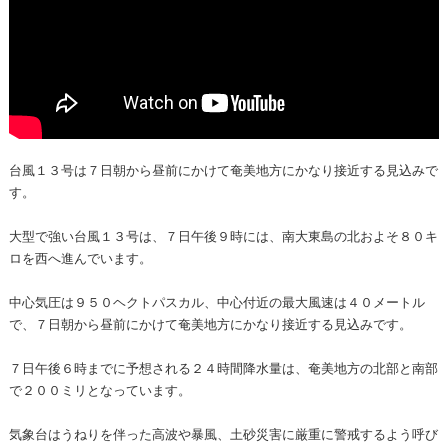
台風１３号は７日朝から昼前にかけて奄美地方にかなり接近する見込みで
す。
大型で強い台風１３号は、７日午後９時には、南大東島の北およそ８０キ
ロを西へ進んでいます。
中心気圧は９５０ヘクトパスカル、中心付近の最大風速は４０メートル
で、７日朝から昼前にかけて奄美地方にかなり接近する見込みです。
７日午後６時までに予想される２４時間降水量は、奄美地方の北部と南部
で２００ミリとなっています。
気象台はうねりを伴った高波や暴風、土砂災害に厳重に警戒するよう呼び