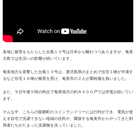
各地に被害をもたらした台風１３号は日本から離れつつありますが、奄美
大島では生活への影響が続いています。
奄美地方を直撃した台風１３号は、鹿児島県のまとめで住宅１棟が半壊す
るなど住宅１６棟が被害を受け、奄美市の２人が重軽傷を負いました。
また、９日午後５時の時点で奄美地方の約８４００戸では停電が続いてい
ます。
そんな中、こちらの龍郷町のコインランドリーには行列ができ、電気が使
えず自宅で洗濯できない地域の住民や、隣接する奄美市からやってきた利
用者たちがたまった洗濯物を洗っていました。