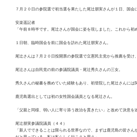
７月２０日の参院選で初当選を果たした尾辻朋実さんが１日、国会
安楽遥記者
「午前８時半です。尾辻さんが国会に姿を現しました。これから初
１日朝、臨時国会を前に国会を訪れた尾辻朋実さん。
尾辻さんは７月２０日投開票の参院選で立憲民主党から推薦を受け
尾辻さんは自民党の前の参議院議員・尾辻秀久さんの三女。
秀久さんの秘書を務めていた経験もあり、初登院した尾辻さんには
鹿児島選出としては初の女性国会議員となる尾辻さん。
「父親と同様、弱い人に寄り添う政治を貫きたい」と改めて決意を
尾辻朋実参議院議員（４４）
「新人でできることは限られる世界なので、まずは鹿児島の皆さん
だと思っている。私は私らしく行こうと思う」