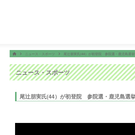
番組表
ON AIR
脱力タイムズ
23:45
＜ノイタミナ＞逃げ上手の若君第二期
ホーム
HOME
ニュース・スポーツ
尾辻朋実氏(44）が初登院 参院選・鹿児島選
ニュース・スポーツ
尾辻朋実氏(44）が初登院 参院選・鹿児島選