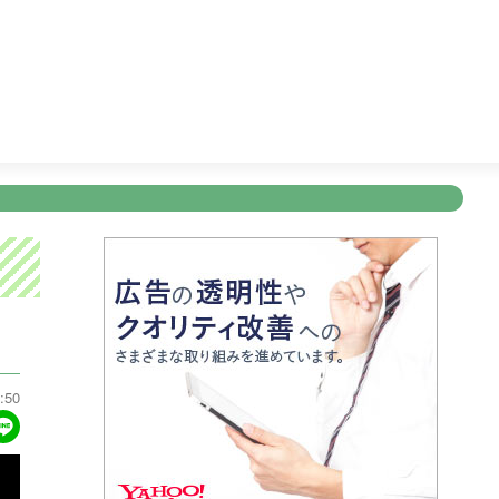
リー
25:30
ゴリパラ見聞録
26:00
テレビショッピング
新規登録
ログイン
ント
アナウンサー
会社情報
お知らせ
写会
ANNOUNCER
COMPANY
INFORMATION
NT
:50