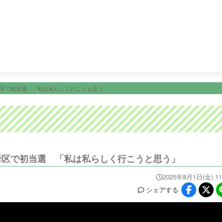
24:15
ＦＮＮ Ｌｉｖｅ Ｎｅｗｓ α
25:00
あちこちオード
ニュース
イベ
番組情報
天気
スポーツ
試
PROGRAM
WEATHER
NEWS/SPORTS
EVE
挙区で初当選 「私は私らしく行こうと思う」
挙区で初当選 「私は私らしく行こうと思う」
2025年8月1日(金) 11
シェア
する