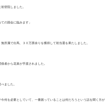
に初登院しました。
めての国会に臨みます」
、無所属で出馬、３０万票余りを獲得して初当選を果たしました。
関係者から花束が手渡されました。
述べました。
が今何を必要としていて、一番困っていることは何だろうという話を聞く方が