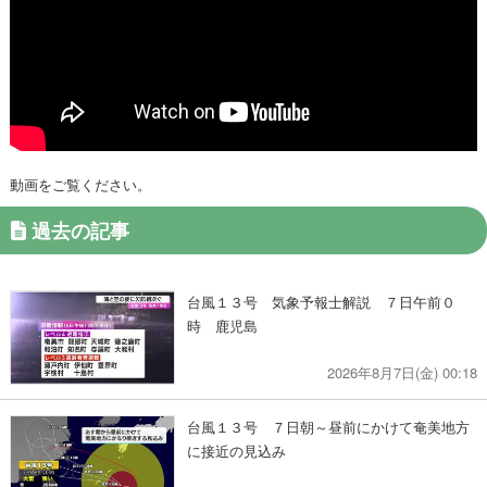
動画をご覧ください。
過去の記事
台風１３号 気象予報士解説 ７日午前０
時 鹿児島
2026年8月7日(金) 00:18
台風１３号 ７日朝～昼前にかけて奄美地方
に接近の見込み