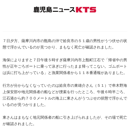
７日夕方、薩摩川内市の甑島の沖で姶良市の５１歳の男性がうつ伏せの状
態で浮かんでいるのが見つかり、まもなく死亡が確認されました。
海保によりますと７日午後５時すぎ薩摩川内市上甑町江石で「帰省中の男
性が正午ごろボートに乗って泳ぎに行ったまま帰ってこない。ゴムボート
は浜に打ち上がっている」と漁業関係者から１１８番通報がありました。
行方が分からなくなっていたのは姶良市の東雄介さん（５１）で串木野海
上保安部や地元関係者の船などが捜索を行ったところ、午後６時半ごろ、
江石港から約７００メートルの海上に東さんがうつぶせの状態で浮かんで
いるのが見つかりました。
東さんはまもなく地元関係者の船に引き上げられましたが、その場で死亡
が確認されました。