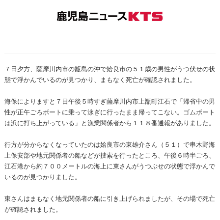
７日夕方、薩摩川内市の甑島の沖で姶良市の５１歳の男性がうつ伏せの状
態で浮かんでいるのが見つかり、まもなく死亡が確認されました。
海保によりますと７日午後５時すぎ薩摩川内市上甑町江石で「帰省中の男
性が正午ごろボートに乗って泳ぎに行ったまま帰ってこない。ゴムボート
は浜に打ち上がっている」と漁業関係者から１１８番通報がありました。
行方が分からなくなっていたのは姶良市の東雄介さん（５１）で串木野海
上保安部や地元関係者の船などが捜索を行ったところ、午後６時半ごろ、
江石港から約７００メートルの海上に東さんがうつぶせの状態で浮かんで
いるのが見つかりました。
東さんはまもなく地元関係者の船に引き上げられましたが、その場で死亡
が確認されました。