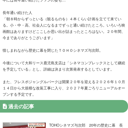
長年通い続けた人
「朝８時からずっといる（観るものを）４本くらい計画を立てて来てい
る。小・中・高、社会人になるまでずっと通い続けたところ。いろいろ映
画館はありますけどここしか思い出が詰まったところはない。２０年間、
今までありがとうございます」
惜しまれながら歴史に幕を閉じたＴＯＨＯシネマズ与次郎。
今後について大和リース鹿児島支店は「シネマコンプレックスとして継続
を予定している」とし、詳細は決まり次第発表するとしています。
また、フレスポジャングルパークは開業２０年を迎える２０２６年１０月
１４日から大規模な改装工事に入り、２０２７年夏ごろリニューアルオー
プンする予定です。
過去の記事
TOHOシネマズ与次郎 20年の歴史に幕 長