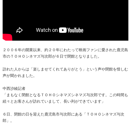
２００６年の開業以来、約２０年にわたって映画ファンに愛された鹿児島
市のＴＯＨＯシネマズ与次郎が６日で閉館となりました。
訪れた人からは「楽しませてくれてありがとう」という声や閉館を惜しむ
声が聞かれました。
中西沙綾記者
「まもなく閉館となるＴＯＨＯシネマズシネマズ与次郎です。この時間も
続々とお客さんが訪れていまして、長い列ができています」
６日、閉館の日を迎えた鹿児島市与次郎にある「ＴＯＨＯシネマズ与次
郎」。