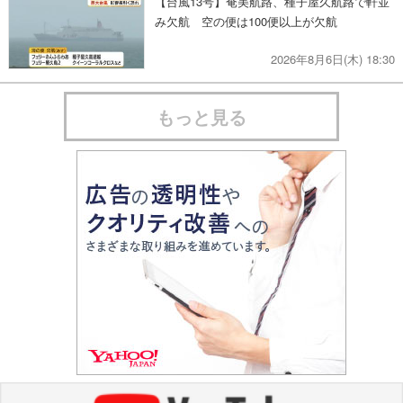
【台風13号】奄美航路、種子屋久航路で軒並
み欠航 空の便は100便以上が欠航
2026年8月6日(木) 18:30
もっと見る