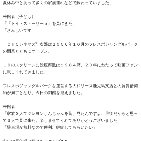
夏休み中とあって多くの家族連れなどで賑わっていました。
来館者（子ども）
「『トイ・ストーリー５』を見にきた」
「さみしいです」
ＴＯＨＯシネマズ与次郎は２００６年１０月のフレスポジャングルパーク
の開業とともにオープン。
１０のスクリーンに総座席数は１９８４席、２０年にわたって映画ファン
に親しまれてきました。
フレスポジャングルパークを運営する大和リース鹿児島支店との賃貸借契
約が満了となり、６日の閉館を迎えました。
来館者
「家族３人でクレヨンしんちゃんを昔、見たんですよ。最後だからと思っ
て３人で見に来た。楽しませてくれてありがとうございました」
「駐車場が無料なので便利。継続してもらいたい」
中には長年通い続けたファンの姿も…