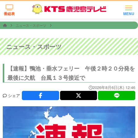
番組表
MENU
ニュース・スポーツ
ニュース・スポーツ
【速報】鴨池・垂水フェリー 午後２時２０分発を
最後に欠航 台風１３号接近で
2026年8月6日(木) 12:46
シェア