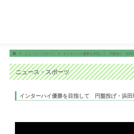
番組表
ON AIR
19:00
ＳＴＡＲ
20:00
街グルメをマジ探索！かまいまち
ホーム
HOME
ニュース・スポーツ
インターハイ優勝を目指して 円盤投げ・浜田
ニュース・スポーツ
インターハイ優勝を目指して 円盤投げ・浜田