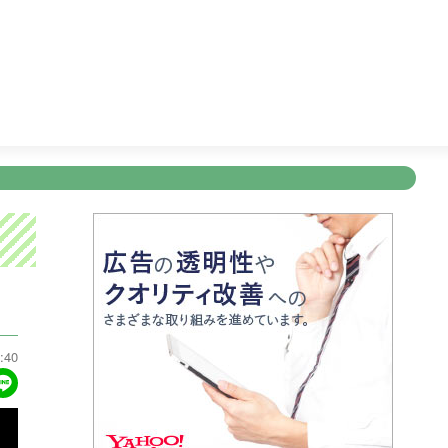
＜木曜劇場＞ラストノート
22:54
天気予報
23:00
トークィ
新規登録
ログイン
ント
アナウンサー
会社情報
お知らせ
写会
ANNOUNCER
COMPANY
INFORMATION
NT
:40