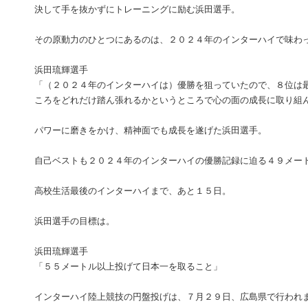
決して手を抜かずにトレーニングに励む浜田選手。
その原動力のひとつにあるのは、２０２４年のインターハイで味わ
浜田琉輝選手
「（２０２４年のインターハイは）優勝を狙っていたので、８位は
ころをどれだけ踏ん張れるかというところで心の面の成長に取り組
パワーに磨きをかけ、精神面でも成長を遂げた浜田選手。
自己ベストも２０２４年のインターハイの優勝記録に迫る４９メー
高校生活最後のインターハイまで、あと１５日。
浜田選手の目標は。
浜田琉輝選手
「５５メートル以上投げて日本一を取ること」
インターハイ陸上競技の円盤投げは、７月２９日、広島県で行われ