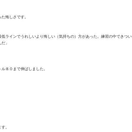
った悔しさです。
最低ラインでうれしいより悔しい（気持ちの）方があった。練習の中できつい
んだ」
トル８０まで伸ばしました。
ます。