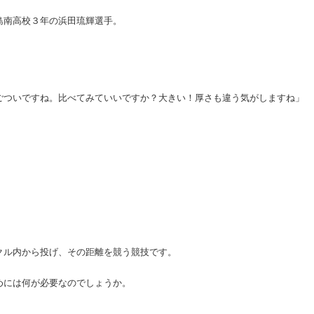
島南高校３年の浜田琉輝選手。
。
ごついですね。比べてみていいですか？大きい！厚さも違う気がしますね」
クル内から投げ、その距離を競う競技です。
めには何が必要なのでしょうか。