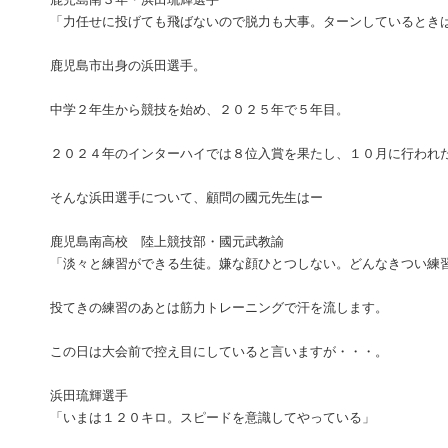
「力任せに投げても飛ばないので脱力も大事。ターンしているとき
鹿児島市出身の浜田選手。
中学２年生から競技を始め、２０２５年で５年目。
２０２４年のインターハイでは８位入賞を果たし、１０月に行われ
そんな浜田選手について、顧問の國元先生はー
鹿児島南高校 陸上競技部・國元武教諭
「淡々と練習ができる生徒。嫌な顔ひとつしない。どんなきつい練
投てきの練習のあとは筋力トレーニングで汗を流します。
この日は大会前で控え目にしていると言いますが・・・。
浜田琉輝選手
「いまは１２０キロ。スピードを意識してやっている」