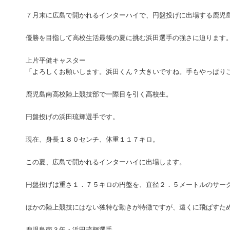
７月末に広島で開かれるインターハイで、円盤投げに出場する鹿児
優勝を目指して高校生活最後の夏に挑む浜田選手の強さに迫ります
上片平健キャスター
「よろしくお願いします。浜田くん？大きいですね。手もやっぱり
鹿児島南高校陸上競技部で一際目を引く高校生。
円盤投げの浜田琉輝選手です。
現在、身長１８０センチ、体重１１７キロ。
この夏、広島で開かれるインターハイに出場します。
円盤投げは重さ１．７５キロの円盤を、直径２．５メートルのサー
ほかの陸上競技にはない独特な動きが特徴ですが、遠くに飛ばすた
鹿児島南３年・浜田琉輝選手