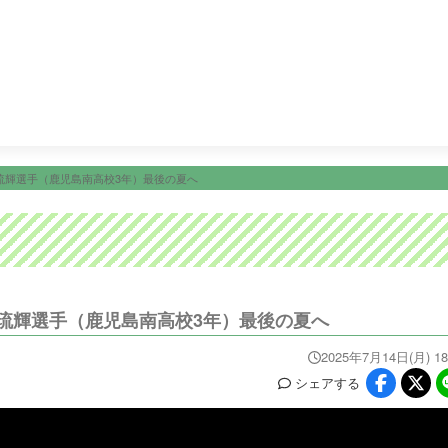
21:00
ナゾトレＭＡＸＸＸ
21:54
ＫＴＳニュース
22:00
ニュース
イベ
番組情報
天気
スポーツ
試
PROGRAM
WEATHER
NEWS/SPORTS
EVE
琉輝選手（鹿児島南高校3年）最後の夏へ
琉輝選手（鹿児島南高校3年）最後の夏へ
2025年7月14日(月) 18
シェア
する