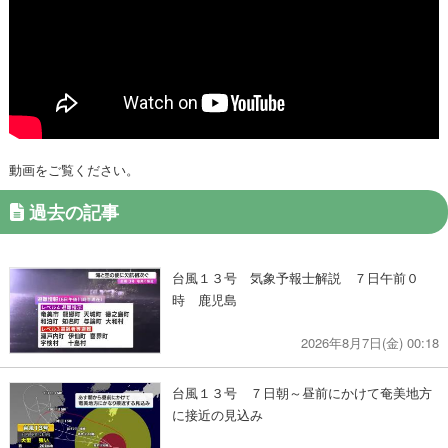
動画をご覧ください。
過去の記事
台風１３号 気象予報士解説 ７日午前０
時 鹿児島
2026年8月7日(金) 00:18
台風１３号 ７日朝～昼前にかけて奄美地方
に接近の見込み