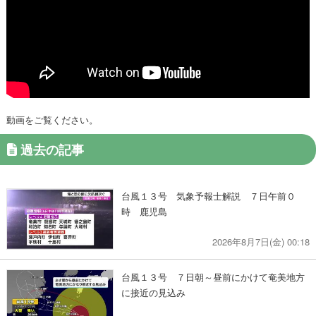
動画をご覧ください。
過去の記事
台風１３号 気象予報士解説 ７日午前０
時 鹿児島
2026年8月7日(金) 00:18
台風１３号 ７日朝～昼前にかけて奄美地方
に接近の見込み