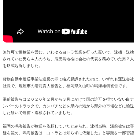
無許可で運輸業を営む、いわゆる白トラ営業を行った疑いで、逮捕・送検
されていた男ら４人のうち、鹿児島地検は会社の代表を務めていた男２人
を略式起訴しました。
貨物自動車運送事業法違反の罪で略式起訴されたのは、いずれも運送会社
社長で、鹿屋市の湯前貴大被告と、福岡県久山町の鳴海雄樹被告です。
湯前被告らは２０２６年２月から３月にかけて国の許可を得ていない白ナ
ンバーのトラックで、カンパチなどを県内の港から県外の市場などに輸送
した疑いで逮捕・送検されていました。
福岡の鳴海被告が輸送を依頼していたとみられ、逮捕当時、湯前被告は容
疑を認め、鳴海被告は「白トラとは知らずに依頼した」と容疑を一部否認