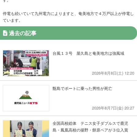
停電も続いていて九州電力によりますと、奄美地方で４万戸以上が停電し
ています。
過去の記事
台風１３号 屋久島と奄美地方は強風域
2026年8月8日(土) 12:20
甑島でボートに乗った男性が死亡
2026年8月7日(金) 20:27
全国高校総体 テニス女子ダブルスで鹿児
島・鳳凰高校の揚野・餅原ペアが３位入賞