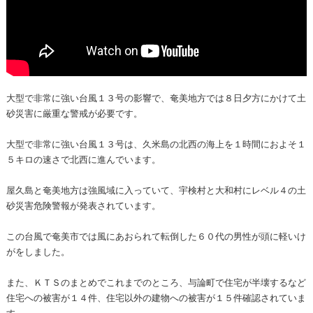
大型で非常に強い台風１３号の影響で、奄美地方では８日夕方にかけて土
砂災害に厳重な警戒が必要です。
大型で非常に強い台風１３号は、久米島の北西の海上を１時間におよそ１
５キロの速さで北西に進んでいます。
屋久島と奄美地方は強風域に入っていて、宇検村と大和村にレベル４の土
砂災害危険警報が発表されています。
この台風で奄美市では風にあおられて転倒した６０代の男性が頭に軽いけ
がをしました。
また、ＫＴＳのまとめでこれまでのところ、与論町で住宅が半壊するなど
住宅への被害が１４件、住宅以外の建物への被害が１５件確認されていま
す。