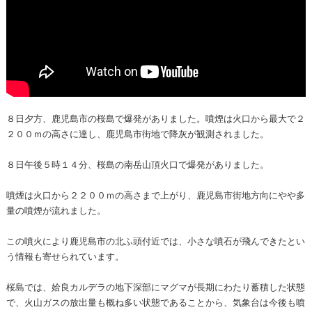
８日夕方、鹿児島市の桜島で爆発がありました。噴煙は火口から最大で２
２００ｍの高さに達し、鹿児島市街地で降灰が観測されました。
８日午後５時１４分、桜島の南岳山頂火口で爆発がありました。
噴煙は火口から２２００ｍの高さまで上がり、鹿児島市街地方向にやや多
量の噴煙が流れました。
この噴火により鹿児島市の北ふ頭付近では、小さな噴石が飛んできたとい
う情報も寄せられています。
桜島では、姶良カルデラの地下深部にマグマが長期にわたり蓄積した状態
で、火山ガスの放出量も概ね多い状態であることから、気象台は今後も噴