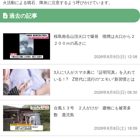
火活動による噴石、降灰に注意するよう呼びかけています。
過去の記事
桜島南岳山頂火口で爆発 噴煙は火口から２
２００ｍの高さに
2026年8月9日(日) 12:08
3人に1人がスマホ裏に『証明写真』を入れて
いる！? Z世代に流行の"エモい"新習慣とは
2026年8月9日(日) 08:30
台風１３号 ２人がけが 建物にも被害多
数 鹿児島
2026年8月8日(土) 18:09