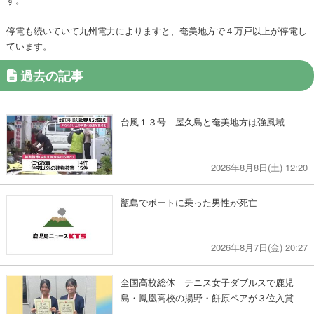
停電も続いていて九州電力によりますと、奄美地方で４万戸以上が停電し
ています。
過去の記事
台風１３号 屋久島と奄美地方は強風域
2026年8月8日(土) 12:20
甑島でボートに乗った男性が死亡
2026年8月7日(金) 20:27
全国高校総体 テニス女子ダブルスで鹿児
島・鳳凰高校の揚野・餅原ペアが３位入賞