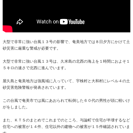
大型で非常に強い台風１３号の影響で、奄美地方では８日夕方にかけて土
砂災害に厳重な警戒が必要です。
大型で非常に強い台風１３号は、久米島の北西の海上を１時間におよそ１
５キロの速さで北西に進んでいます。
屋久島と奄美地方は強風域に入っていて、宇検村と大和村にレベル４の土
砂災害危険警報が発表されています。
この台風で奄美市では風にあおられて転倒した６０代の男性が頭に軽いけ
がをしました。
また、ＫＴＳのまとめでこれまでのところ、与論町で住宅が半壊するなど
住宅への被害が１４件、住宅以外の建物への被害が１５件確認されていま
す。