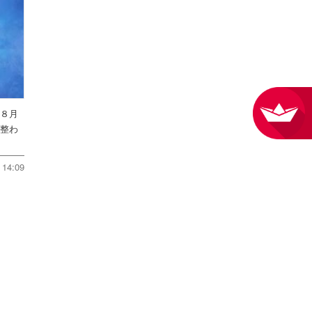
を８月
件整わ
14:09