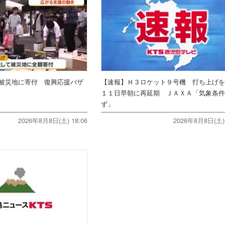
被災地に寄付 復興応援バザ
【速報】Ｈ３ロケット９号機 打ち上げ
１１日早朝に再延期 ＪＡＸＡ「気象条
ず」
2026年8月8日(土) 18:06
2026年8月8日(土) 