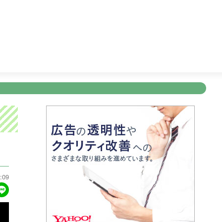
ビショッピング
27:15
テレビショッピング
27:45
天気予
新規登録
ログイン
ント
アナウンサー
会社情報
お知らせ
写会
ANNOUNCER
COMPANY
INFORMATION
NT
:09