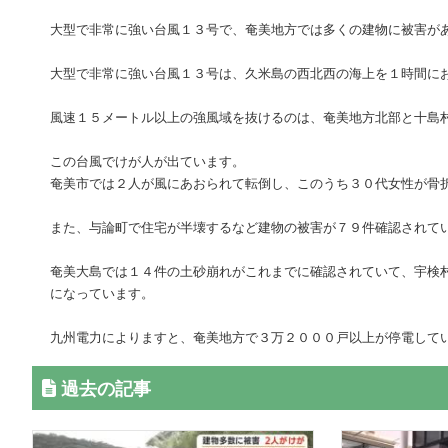
大型で非常に強い台風１３号で、奄美地方では多くの建物に被害が
大型で非常に強い台風１３号は、久米島の西北西の海上を１時間に
風速１５メートル以上の強風域を抜けるのは、奄美地方北部と十島
この台風でけが人が出ています。
奄美市では２人が風にあおられて転倒し、このうち３０代女性が骨
また、与論町で住宅が半壊するなど建物の被害が７９件確認されて
奄美大島では１４件の土砂崩れがこれまでに確認されていて、宇検
になっています。
九州電力によりますと、奄美地方で３万２０００戸以上が停電して
過去の記事