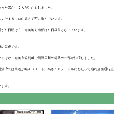
あったほか、２人がけがをしました。
およそ１５キロの速さで西に進んでいます。
村が９日明け方、奄美地方南部は９日昼前となっています。
折の重傷です。
いるほか、奄美市笠利町で須野里川の堤防の一部が決壊しました。
村湯湾では県道が幅４０メートル高さ１０メートルにわたって崩れ全面通行止
います。