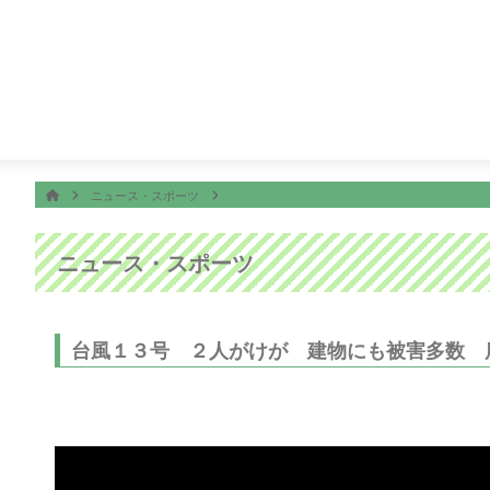
番組表
ON AIR
サー尾形のどんぶり旅 〜ニッポンのうまい！にサンキュー〜
ホーム
HOME
ニュース・スポーツ
ニュース・スポーツ
台風１３号 ２人がけが 建物にも被害多数 