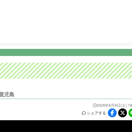
26:15
ディノスＴＨＥストア
26:45
ビタブリッドジャパンテレ
ニュース
イベ
番組情報
天気
スポーツ
試
PROGRAM
WEATHER
NEWS/SPORTS
EVE
鹿児島
2026年8月8日(土) 18
シェア
する