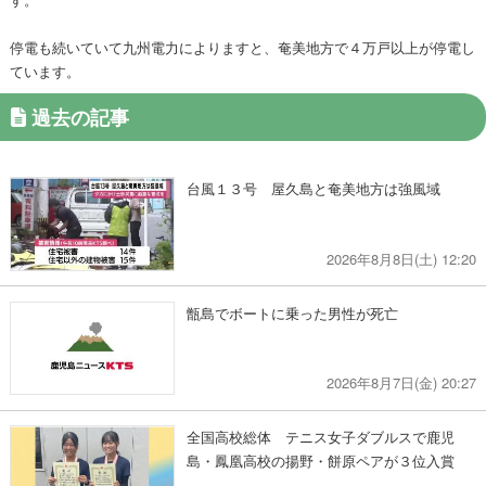
停電も続いていて九州電力によりますと、奄美地方で４万戸以上が停電し
ています。
過去の記事
台風１３号 屋久島と奄美地方は強風域
2026年8月8日(土) 12:20
甑島でボートに乗った男性が死亡
2026年8月7日(金) 20:27
全国高校総体 テニス女子ダブルスで鹿児
島・鳳凰高校の揚野・餅原ペアが３位入賞