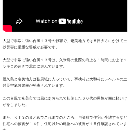
大型で非常に強い台風１３号の影響で、奄美地方では８日夕方にかけて土
砂災害に厳重な警戒が必要です。
大型で非常に強い台風１３号は、久米島の北西の海上を１時間におよそ１
５キロの速さで北西に進んでいます。
屋久島と奄美地方は強風域に入っていて、宇検村と大和村にレベル４の土
砂災害危険警報が発表されています。
この台風で奄美市では風にあおられて転倒した６０代の男性が頭に軽いけ
がをしました。
また、ＫＴＳのまとめでこれまでのところ、与論町で住宅が半壊するなど
住宅への被害が１４件、住宅以外の建物への被害が１５件確認されていま
す。