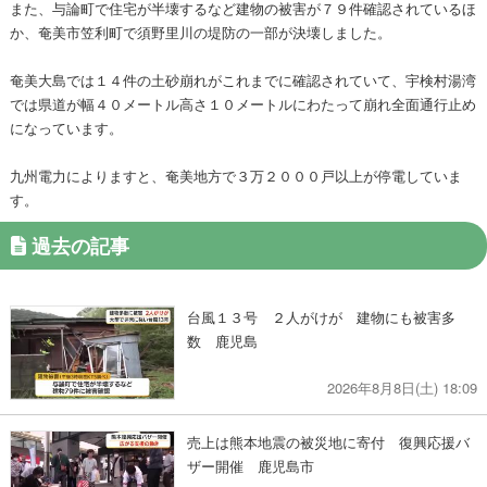
また、与論町で住宅が半壊するなど建物の被害が７９件確認されているほ
か、奄美市笠利町で須野里川の堤防の一部が決壊しました。
奄美大島では１４件の土砂崩れがこれまでに確認されていて、宇検村湯湾
では県道が幅４０メートル高さ１０メートルにわたって崩れ全面通行止め
になっています。
九州電力によりますと、奄美地方で３万２０００戸以上が停電していま
す。
過去の記事
台風１３号 ２人がけが 建物にも被害多
数 鹿児島
2026年8月8日(土) 18:09
売上は熊本地震の被災地に寄付 復興応援バ
ザー開催 鹿児島市