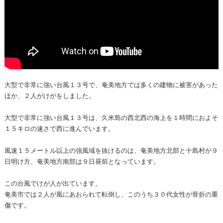
大型で非常に強い台風１３号で、奄美地方では多くの建物に被害があった
ほか、２人がけがをしました。
大型で非常に強い台風１３号は、久米島の西北西の海上を１時間におよそ
１５キロの速さで西に進んでいます。
風速１５メートル以上の強風域を抜けるのは、奄美地方北部と十島村が９
日明け方、奄美地方南部は９日昼前となっています。
この台風でけが人が出ています。
奄美市では２人が風にあおられて転倒し、このうち３０代女性が骨折の重
傷です。