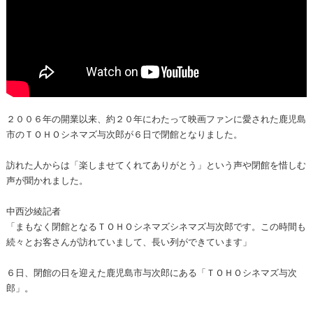
２００６年の開業以来、約２０年にわたって映画ファンに愛された鹿児島
市のＴＯＨＯシネマズ与次郎が６日で閉館となりました。
訪れた人からは「楽しませてくれてありがとう」という声や閉館を惜しむ
声が聞かれました。
中西沙綾記者
「まもなく閉館となるＴＯＨＯシネマズシネマズ与次郎です。この時間も
続々とお客さんが訪れていまして、長い列ができています」
６日、閉館の日を迎えた鹿児島市与次郎にある「ＴＯＨＯシネマズ与次
郎」。