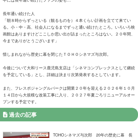
長年通い続けた人
「朝８時からずっといる（観るものを）４本くらい計画を立てて来てい
る。小・中・高、社会人になるまでずっと通い続けたところ。いろいろ映
画館はありますけどここしか思い出が詰まったところはない。２０年間、
今までありがとうございます」
惜しまれながら歴史に幕を閉じたＴＯＨＯシネマズ与次郎。
今後について大和リース鹿児島支店は「シネマコンプレックスとして継続
を予定している」とし、詳細は決まり次第発表するとしています。
また、フレスポジャングルパークは開業２０年を迎える２０２６年１０月
１４日から大規模な改装工事に入り、２０２７年夏ごろリニューアルオー
プンする予定です。
過去の記事
TOHOシネマズ与次郎 20年の歴史に幕 長