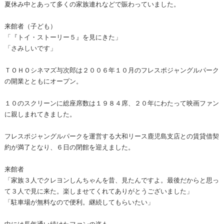
夏休み中とあって多くの家族連れなどで賑わっていました。
来館者（子ども）
「『トイ・ストーリー５』を見にきた」
「さみしいです」
ＴＯＨＯシネマズ与次郎は２００６年１０月のフレスポジャングルパーク
の開業とともにオープン。
１０のスクリーンに総座席数は１９８４席、２０年にわたって映画ファン
に親しまれてきました。
フレスポジャングルパークを運営する大和リース鹿児島支店との賃貸借契
約が満了となり、６日の閉館を迎えました。
来館者
「家族３人でクレヨンしんちゃんを昔、見たんですよ。最後だからと思っ
て３人で見に来た。楽しませてくれてありがとうございました」
「駐車場が無料なので便利。継続してもらいたい」
中には長年通い続けたファンの姿も…