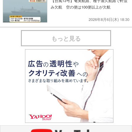
【台風13号】奄美航路、種子屋久航路で軒並
み欠航 空の便は100便以上が欠航
2026年8月6日(木) 18:30
もっと見る